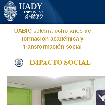
UABIC celebra ocho años de
formación académica y
transformación social